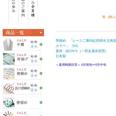
巾（約 1
帯締め 「レース二重内記両胴水玉撚
カラー： （04）
素材：絹100％（一部金属糸使用）
日本製
＜着用時期目安＞ 6月初旬〜9月中旬