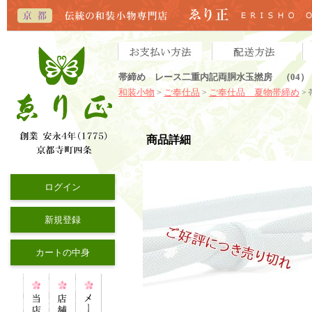
帯締め レース二重内記両胴水玉撚房 （04）
和装小物
ご奉仕品
ご奉仕品 夏物帯締め
>
>
>
商品詳細
ログイン
新規登録
カートの中身