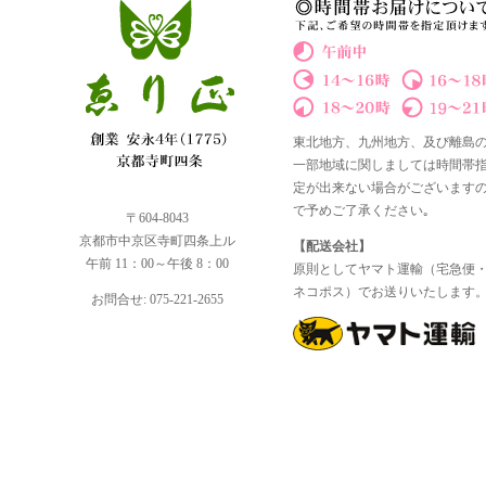
東北地方、九州地方、及び離島
一部地域に関しましては時間帯
定が出来ない場合がございます
で予めご了承ください｡
〒604-8043
京都市中京区寺町四条上ル
【配送会社】
午前 11：00～午後 8：00
原則としてヤマト運輸（宅急便
ネコポス）でお送りいたします
お問合せ: 075-221-2655