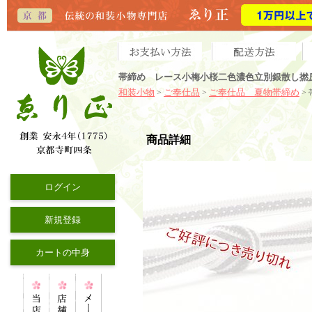
帯締め レース小梅小桜二色濃色立別銀散し撚房
和装小物
ご奉仕品
ご奉仕品 夏物帯締め
>
>
>
商品詳細
ログイン
新規登録
カートの中身