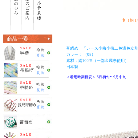
巾（約 1
帯締め 「レース小梅小桜二色濃色立
カラー： （08）
素材：絹100％（一部金属糸使用）
日本製
＜着用時期目安＞ 6月初旬〜9月中旬