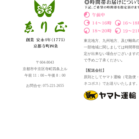
東北地方、九州地方、及び離島
一部地域に関しましては時間帯
定が出来ない場合がございます
で予めご了承ください｡
〒604-8043
京都市中京区寺町四条上ル
【配送会社】
午前 11：00～午後 8：00
原則としてヤマト運輸（宅急便
ネコポス）でお送りいたします
お問合せ: 075-221-2655