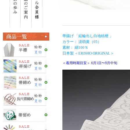
帯揚げ 「絽輪出し白地桔梗 」
カラー： 淡萌黄（05）
素材： 絹100％
日本製 ＜ERISHO ORIGINAL＞
＜着用時期目安＞ 6月1日〜9月中旬