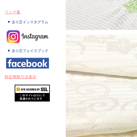
リンク集
▼ ゑり正インスタグラム
▼ ゑり正フェイスブック
特定商取引法表示