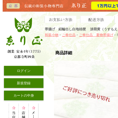
帯揚げ 絽輪出し白地桔梗 淡萌黄（うすもえ
和装小物
ご奉仕品
ご奉仕品 夏物帯揚げ
>
>
>
商品詳細
ログイン
新規登録
カートの中身