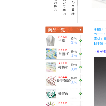
帯揚げ 
カラー：
素材： 絹
日本製 ＜E
＜着用時