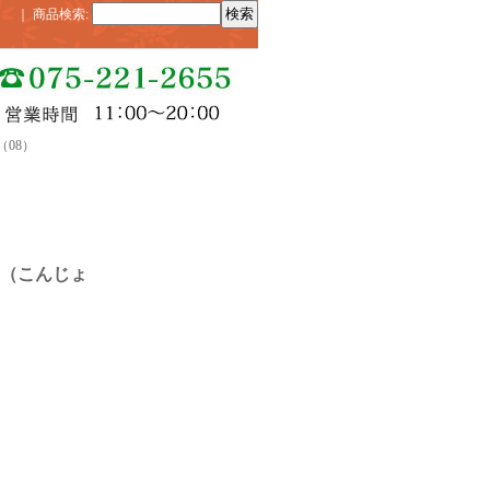
｜
商品検索
:
08）
（こんじょ