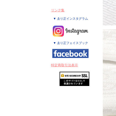
リンク集
▼ ゑり正インスタグラム
▼ ゑり正フェイスブック
特定商取引法表示