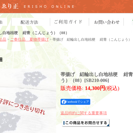
し白地桔梗 紺青（こんじょう）（08）
仕品
ご奉仕品 夏物帯揚げ
>
> 帯揚げ 絽輪出し白地桔梗 紺青（こんじょう）（
細
帯揚げ 絽輪出し白地桔梗 紺青
う）（08）
[
SB210-006
]
販売価格
:
14,300円
(税込)
Facebookでシェア
返品特約に関する重要事項