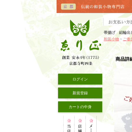
帯揚げ 絽輪出
和装小物
ご奉
>
商品詳
ログイン
新規登録
カートの中身