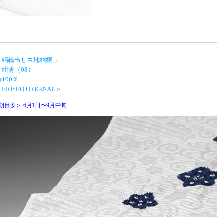
「絽輪出し白地桔梗 」
 紺青（08）
100％
RISHO ORIGINAL＞
期目安＞ 6月1日〜9月中旬