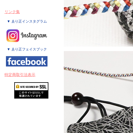
リンク集
▼ ゑり正インスタグラム
▼ ゑり正フェイスブック
特定商取引法表示