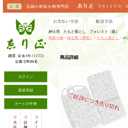
紳士用 たもと落とし フォレスト（鼠）
和装小物
紳士用（男性）
たもと落とし
>
>
> 
商品詳細
ログイン
新規登録
カートの中身