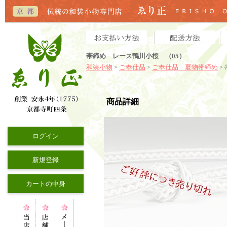
帯締め レース鴨川小桜 （05）
和装小物
ご奉仕品
ご奉仕品 夏物帯締め
>
>
>
商品詳細
ログイン
新規登録
カートの中身