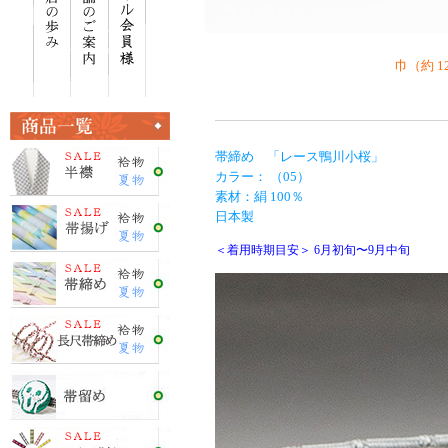
巾（約 1
帯締め 「レース鴨川小桜」
カラー： （05）
素材：絹 100％
日本製
＜着用時期目安＞ 6月初旬〜9月中旬