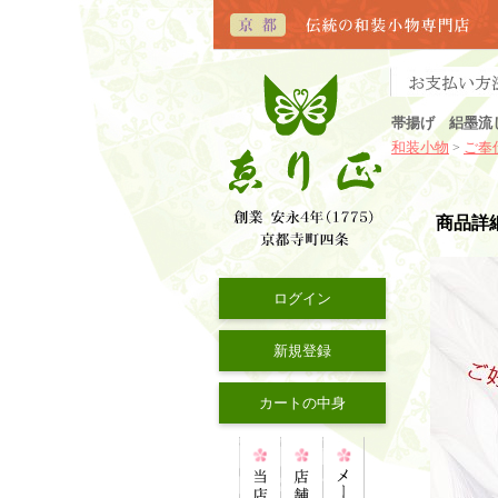
帯揚げ 絽墨流
和装小物
ご奉
>
商品詳
ログイン
新規登録
カートの中身