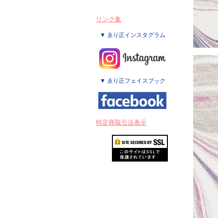
リンク集
▼ ゑり正インスタグラム
▼ ゑり正フェイスブック
特定商取引法表示