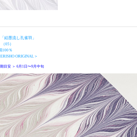
 「絽墨流し孔雀羽」
 （05）
絹100％
RISHO ORIGINAL＞
期目安 ＞ 6月1日〜9月中旬