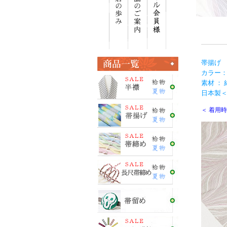
帯揚げ
カラー：
素材 ： 
日本製＜E
＜ 着用時