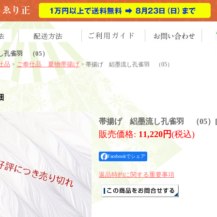
し孔雀羽 （05）
仕品
ご奉仕品 夏物帯揚げ
>
> 帯揚げ 絽墨流し孔雀羽 （05）
細
帯揚げ 絽墨流し孔雀羽 （05）
販売価格
:
11,220円
(税込)
Facebookでシェア
返品特約に関する重要事項