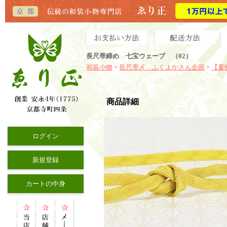
長尺帯締め 七宝ウェーブ （02）
和装小物
長尺帯〆 ふくよかさん企画
【夏
>
>
商品詳細
ログイン
新規登録
カートの中身