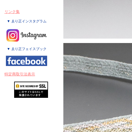
リンク集
▼ ゑり正インスタグラム
▼ ゑり正フェイスブック
特定商取引法表示