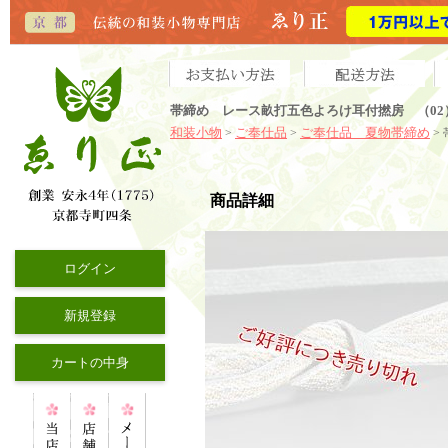
帯締め レース畝打五色よろけ耳付撚房 （02
和装小物
ご奉仕品
ご奉仕品 夏物帯締め
>
>
>
商品詳細
ログイン
新規登録
カートの中身