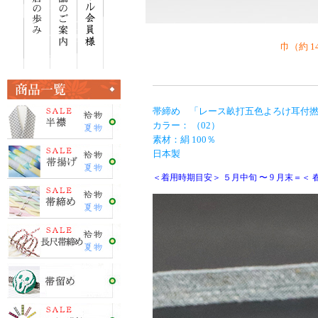
巾（約 1
帯締め 「レース畝打五色よろけ耳付
カラー： （02）
素材：絹 100％
日本製
＜着用時期目安＞ ５月中旬 〜 9 月末＝＜ 春