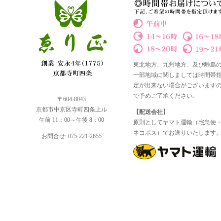
東北地方、九州地方、及び離島
一部地域に関しましては時間帯
定が出来ない場合がございます
で予めご了承ください｡
〒604-8043
京都市中京区寺町四条上ル
【配送会社】
午前 11：00～午後 8：00
原則としてヤマト運輸（宅急便
ネコポス）でお送りいたします
お問合せ: 075-221-2655