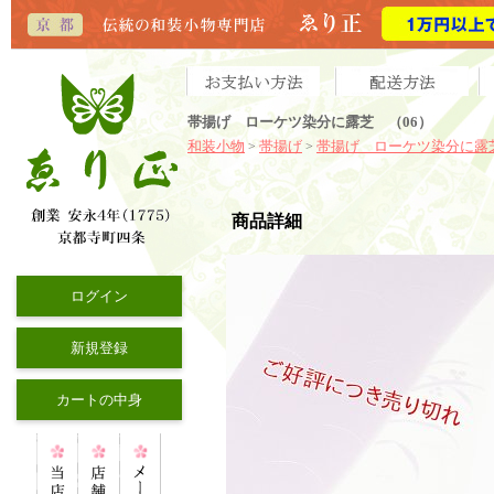
帯揚げ ローケツ染分に露芝 （06）
和装小物
帯揚げ
帯揚げ ローケツ染分に露
>
>
商品詳細
ログイン
新規登録
カートの中身