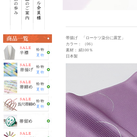
帯揚げ 「ローケツ染分に露芝」
カラー： （06）
素材： 絹100％
日本製