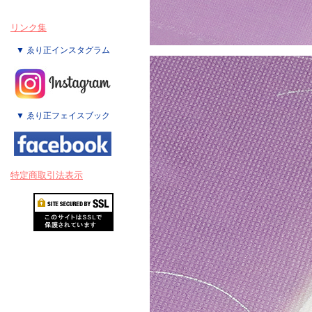
リンク集
▼ ゑり正インスタグラム
▼ ゑり正フェイスブック
特定商取引法表示