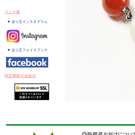
リンク集
▼ ゑり正インスタグラム
▼ ゑり正フェイスブック
特定商取引法表示