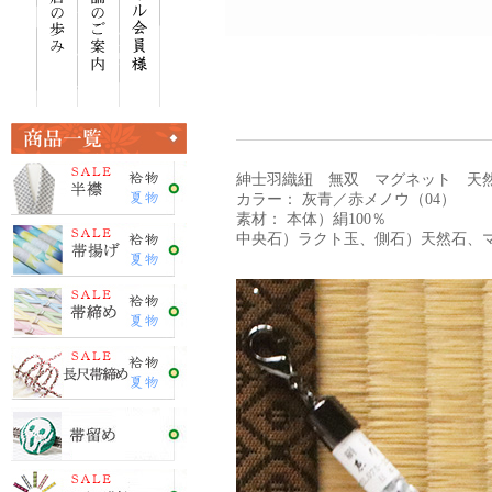
紳士羽織紐 無双 マグネット 天
カラー： 灰青／赤メノウ（04）
素材： 本体）絹100％
中央石）ラクト玉、側石）天然石、