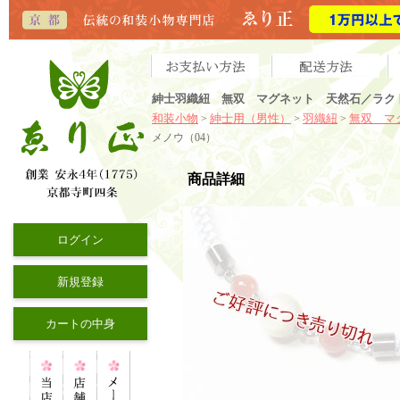
紳士羽織紐 無双 マグネット 天然石／ラク
和装小物
紳士用（男性）
羽織紐
無双 マ
>
>
>
メノウ（04）
商品詳細
ログイン
新規登録
カートの中身