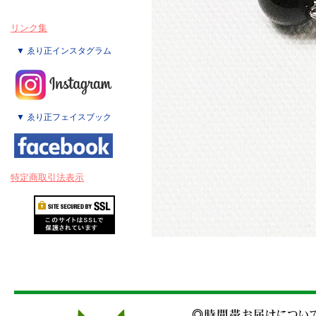
リンク集
▼ ゑり正インスタグラム
▼ ゑり正フェイスブック
特定商取引法表示