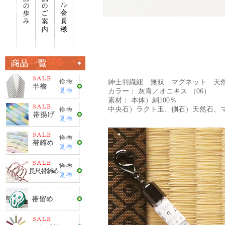
紳士羽織紐 無双 マグネット 天
カラー： 灰青／オニキス （06）
素材： 本体）絹100％
中央石）ラクト玉、側石）天然石、