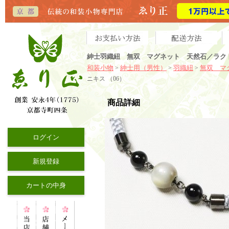
紳士羽織紐 無双 マグネット 天然石／ラクト
和装小物
紳士用（男性）
羽織紐
無双 マ
>
>
>
ニキス （06）
商品詳細
ログイン
新規登録
カートの中身