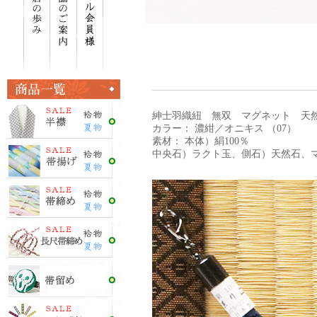
紳士羽織紐 無双 マグネット 天
カラー： 濃紺／オニキス （07）
素材： 本体）絹100％
中央石）ラクト玉、側石）天然石、