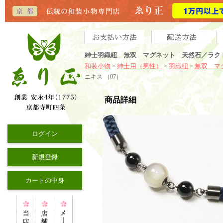
紳士羽織紐 無双 マグネット 天然石／ラクト
和装小物
紳士用（男性）
羽織紐
無双 マ
>
>
>
ニキス （07）
商品詳細
ログイン
新規登録
カートの中身