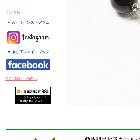
リンク集
▼ ゑり正インスタグラム
▼ ゑり正フェイスブック
特定商取引法表示