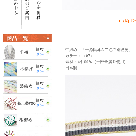
巾（約 1
帯締め 「平源氏耳金二色立別撚房」
カラー： （07）
素材： 絹100％（一部金属糸使用）
日本製