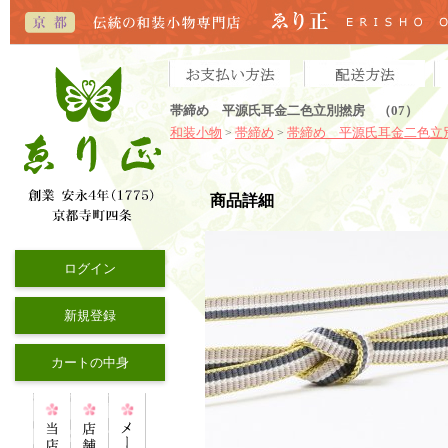
帯締め 平源氏耳金二色立別撚房 （07）
和装小物
帯締め
帯締め 平源氏耳金二色立
>
>
商品詳細
ログイン
新規登録
カートの中身