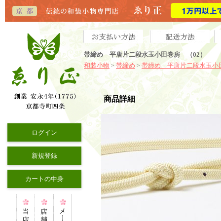
帯締め 平唐片二段水玉小田巻房 （02）
和装小物
帯締め
帯締め 平唐片二段水玉小
>
>
商品詳細
ログイン
新規登録
カートの中身