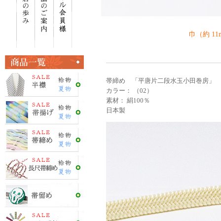
巾（約 1
帯締め 「平唐片二段水玉小田巻房」
カラー： （02）
素材： 絹100％
日本製