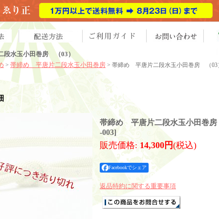
二段水玉小田巻房 （03）
め
帯締め 平唐片二段水玉小田巻房
>
> 帯締め 平唐片二段水玉小田巻房 （03
細
帯締め 平唐片二段水玉小田巻房 
-003
]
販売価格
:
14,300円
(税込)
Facebookでシェア
返品特約に関する重要事項