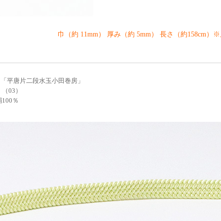
巾（約 11mm） 厚み（約 5mm） 長さ（約158cm）
 「平唐片二段水玉小田巻房」
 （03）
100％