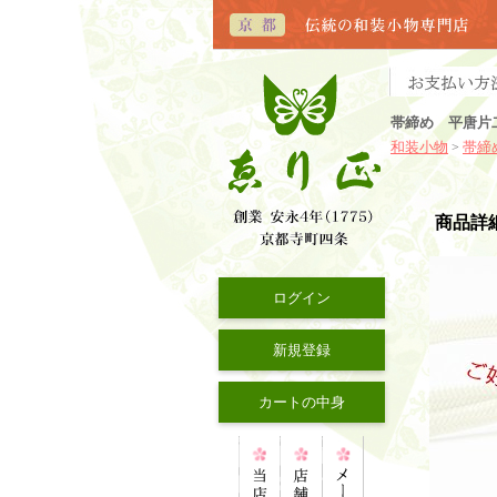
帯締め 平唐片
和装小物
帯締
>
商品詳
ログイン
新規登録
カートの中身