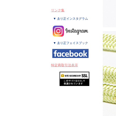
リンク集
▼ ゑり正インスタグラム
▼ ゑり正フェイスブック
特定商取引法表示