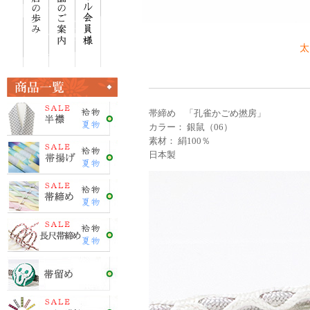
太
帯締め 「孔雀かごめ撚房」
カラー： 銀鼠（06）
素材： 絹100％
日本製