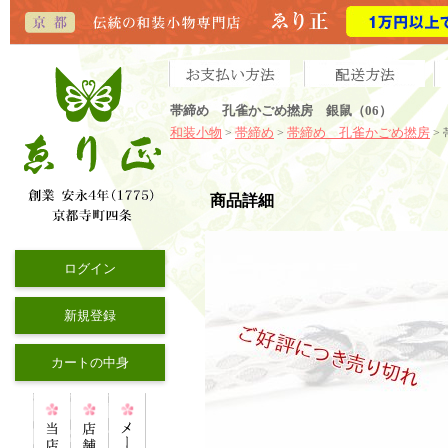
帯締め 孔雀かごめ撚房 銀鼠（06）
和装小物
帯締め
帯締め 孔雀かごめ撚房
>
>
>
商品詳細
ログイン
新規登録
カートの中身