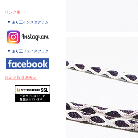
リンク集
▼ ゑり正インスタグラム
▼ ゑり正フェイスブック
特定商取引法表示