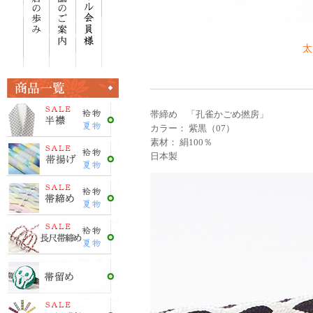
太
帯締め 「孔雀かごめ撚房」
カラー： 紫黒（07）
素材： 絹100％
日本製