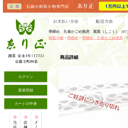
帯締め 孔雀かごめ撚房 紫黒（しこく）（07
和装小物
帯締め
帯締め 孔雀かごめ撚房
>
>
>
商品詳細
ログイン
新規登録
カートの中身