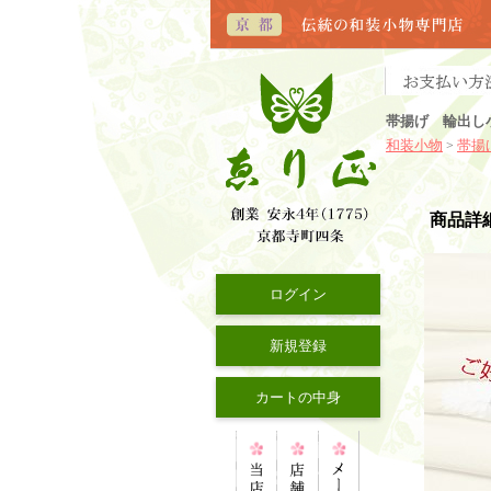
帯揚げ 輪出し
和装小物
帯揚
>
商品詳
ログイン
新規登録
カートの中身