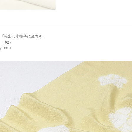
 「輪出し小帽子に傘巻き」
 （02）
 100％