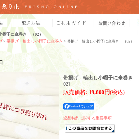
小帽子に傘巻き （02）
げ
帯揚げ 輪出し小帽子に傘巻き
>
> 帯揚げ 輪出し小帽子に傘巻き （02）
細
帯揚げ 輪出し小帽子に傘巻き （
02
]
販売価格
:
19,800円
(税込)
Facebookでシェア
返品特約に関する重要事項