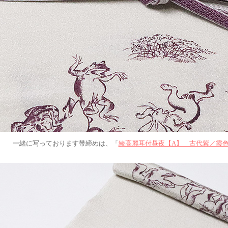
一緒に写っております帯締めは、「
綾高麗耳付昼夜【A】 古代紫／霞色