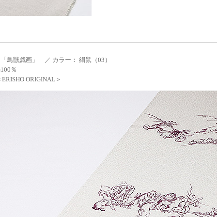
「鳥獣戯画」 ／ カラー： 絹鼠（03）
100％
RISHO ORIGINAL＞