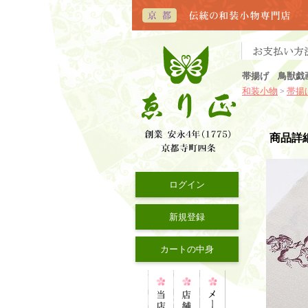
帯揚げ 鳥獣戯
和装小物
帯揚
>
商品詳
ログイン
新規登録
カートの中身