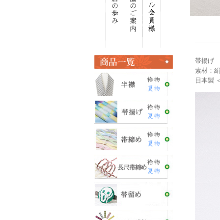
帯揚げ 
素材：絹
日本製 ＜E