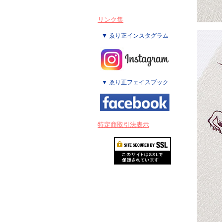
リンク集
▼ ゑり正インスタグラム
▼ ゑり正フェイスブック
特定商取引法表示