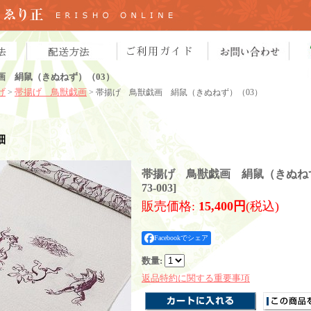
画 絹鼠（きぬねず）（03）
げ
帯揚げ 鳥獣戯画
>
> 帯揚げ 鳥獣戯画 絹鼠（きぬねず）（03）
細
帯揚げ 鳥獣戯画 絹鼠（きぬねず
73-003
]
販売価格
:
15,400円
(税込)
Facebookでシェア
数量
:
返品特約に関する重要事項