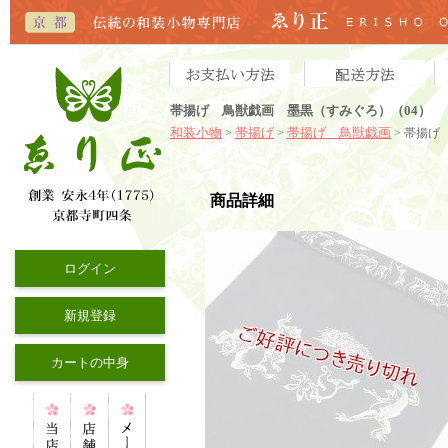
帯揚げ 鳥獣戯画 墨黒（すみぐろ）（04）
和装小物
帯揚げ
帯揚げ 鳥獣戯画
>
>
> 帯揚げ
商品詳細
ログイン
新規登録
カートの中身