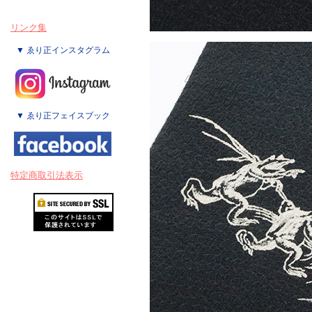
リンク集
▼ ゑり正インスタグラム
▼ ゑり正フェイスブック
特定商取引法表示