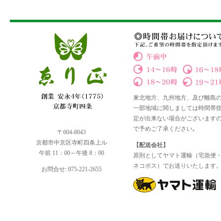
東北地方、九州地方、及び離島
一部地域に関しましては時間帯
定が出来ない場合がございます
で予めご了承ください｡
〒604-8043
京都市中京区寺町四条上ル
【配送会社】
午前 11：00～午後 8：00
原則としてヤマト運輸（宅急便
ネコポス）でお送りいたします
お問合せ: 075-221-2655