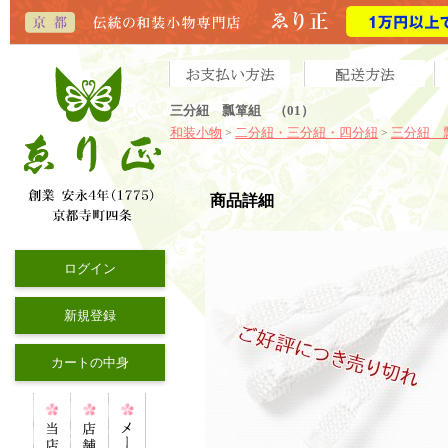
三分紐 瓢箪組 （01）
和装小物
二分紐・三分紐・四分紐
三分紐 
>
>
商品詳細
ログイン
新規登録
カートの中身