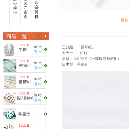
長さ
三分紐 「瓢箪組」
カラー： （01）
素材： 絹100％（一部銀属糸使用）
日本製 手組み