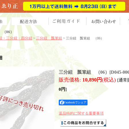
（06）
紐・三分紐・四分紐
三分紐 瓢箪組
>
> 三分紐 瓢箪組 （06）
細
三分紐 瓢箪組 （06）
[
D045-00
販売価格
:
10,890円
(税込)
[通常
0円
]
Facebookでシェア
返品特約に関する重要事項