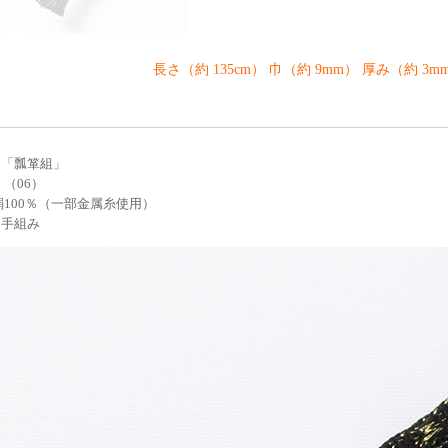
長さ（約 135cm） 巾（約 9mm） 厚み（約 3m
 「瓢箪組」
 （06）
絹100％（一部金属糸使用）
 手組み