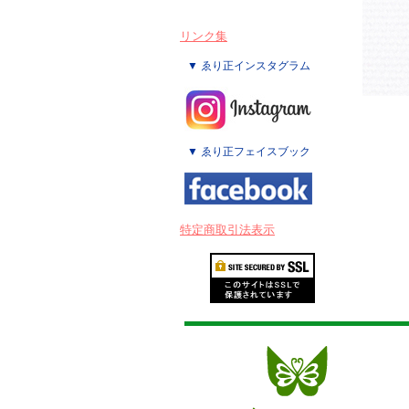
リンク集
▼ ゑり正インスタグラム
▼ ゑり正フェイスブック
特定商取引法表示