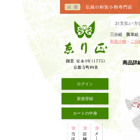
三分紐 瓢箪組 
和装小物
二分
>
商品詳
ログイン
新規登録
カートの中身