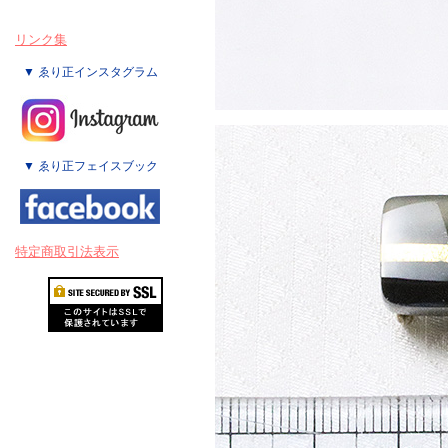
リンク集
▼ ゑり正インスタグラム
▼ ゑり正フェイスブック
特定商取引法表示