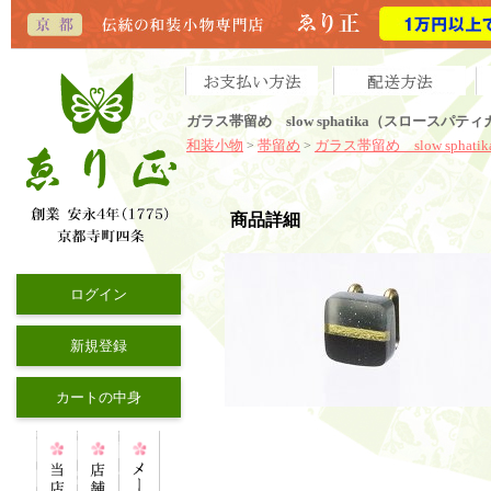
ガラス帯留め slow sphatika（スロース
和装小物
帯留め
ガラス帯留め slow sphatik
>
>
商品詳細
ログイン
新規登録
カートの中身