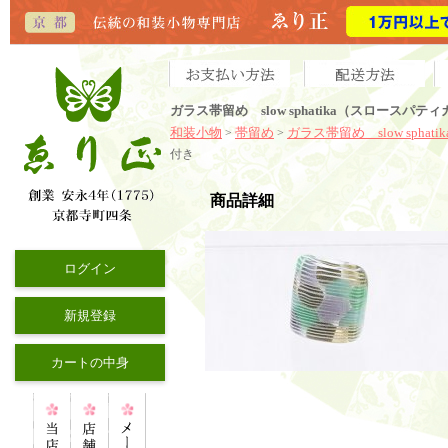
ガラス帯留め slow sphatika（スロース
和装小物
帯留め
ガラス帯留め slow sphatik
>
>
付き
商品詳細
ログイン
新規登録
カートの中身