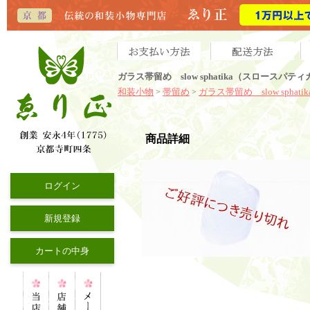
ガラス帯留め slow sphatika（スロースパ
和装小物
帯留め
ガラス帯留め slow sphatik
>
>
商品詳細
ログイン
新規登録
カートの中身