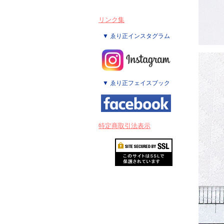
リンク集
▼ ゑり正インスタグラム
▼ ゑり正フェイスブック
特定商取引法表示