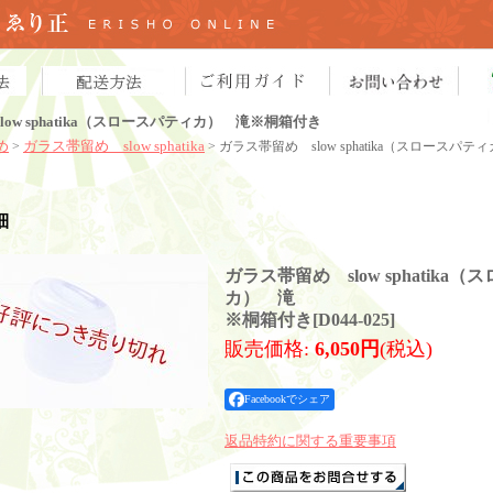
ow sphatika（スロースパティカ） 滝※桐箱付き
め
ガラス帯留め slow sphatika
>
> ガラス帯留め slow sphatika（スロース
細
ガラス帯留め slow sphatika
カ） 滝
※桐箱付き
[
D044-025
]
販売価格
:
6,050円
(税込)
Facebookでシェア
返品特約に関する重要事項