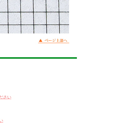
ださい
い