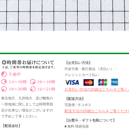
【お支払い方法】
代金引換・銀行振込 （先払い）・
クレジットカード払い
お支払い方法の詳細はこちらをご覧く
東北地方、九州地方、及び離島の
【配送方法】
一部地域に関しましては時間帯指
宅急便 / ネコポス
定が出来ない場合がございますの
配送方法の詳細はこちらをご覧くださ
で予めご了承ください｡
【お熨斗・ギフト包装について】
【配送会社】
■ 無料 簡易包装