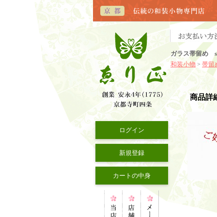
ガラス帯留め sl
和装小物
帯留
>
商品詳
ログイン
新規登録
カートの中身