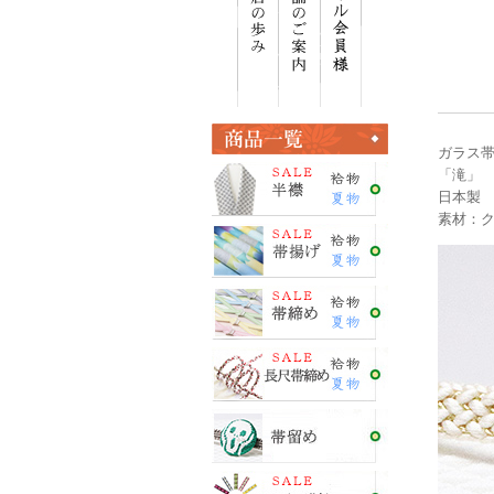
ガラス帯留め
「滝」
日本製
素材：