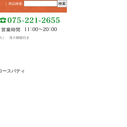
｜
商品検索
:
パティカ） 滝※桐箱付き
（スロースパティ