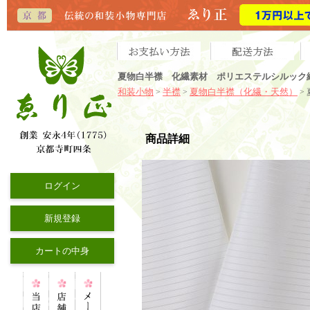
夏物白半襟 化繊素材 ポリエステルシルック
和装小物
半襟
夏物白半襟（化繊・天然）
>
>
>
商品詳細
ログイン
新規登録
カートの中身