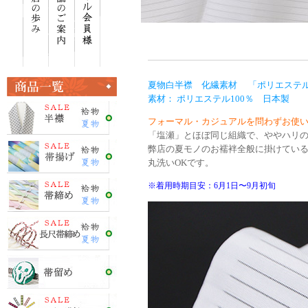
夏物白半襟 化繊素材 「ポリエステ
素材： ポリエステル100％ 日本製
フォーマル・カジュアルを問わずお使
「塩瀬」とほぼ同じ組織で、ややハリ
弊店の夏モノのお襦袢全般に掛けてい
丸洗いOKです。
※着用時期目安：6月1日〜9月初旬