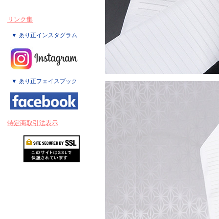
リンク集
▼ ゑり正インスタグラム
▼ ゑり正フェイスブック
特定商取引法表示