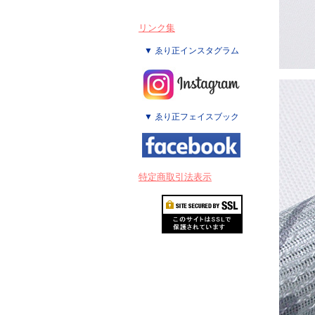
リンク集
▼ ゑり正インスタグラム
▼ ゑり正フェイスブック
特定商取引法表示