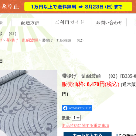
頭 （02）
げ
帯揚げ 乱絽波頭
>
> 帯揚げ 乱絽波頭 （02）
細
帯揚げ 乱絽波頭 （02）
[
B335-
販売価格
:
8,470円
(税込)
[通常
円
]
Facebookでシェア
数量
:
返品特約に関する重要事項