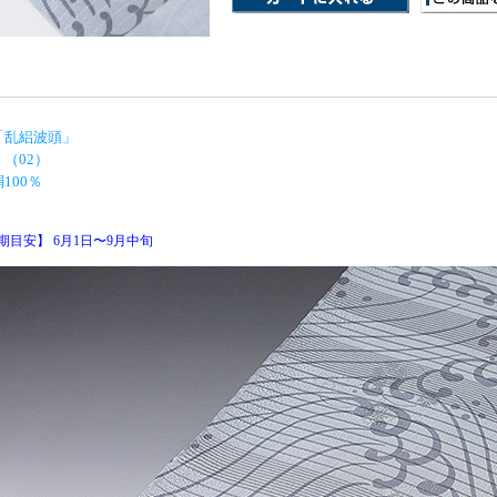
「乱絽波頭」
 （02）
100％
期目安】 6月1日〜9月中旬