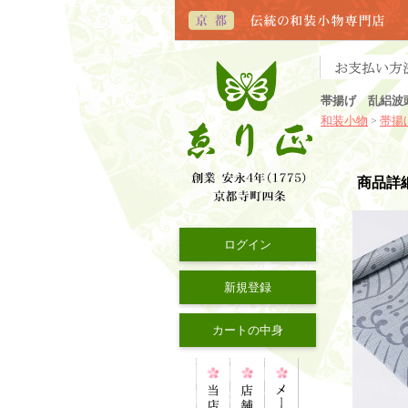
帯揚げ 乱絽波
和装小物
帯揚
>
商品詳
ログイン
新規登録
カートの中身