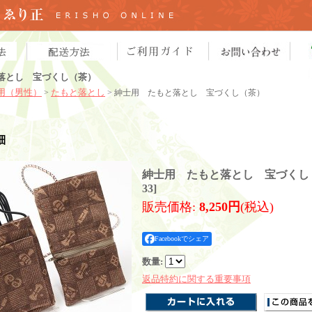
落とし 宝づくし（茶）
用（男性）
たもと落とし
>
> 紳士用 たもと落とし 宝づくし（茶）
細
紳士用 たもと落とし 宝づくし
33
]
販売価格
:
8,250円
(税込)
Facebookでシェア
数量
:
返品特約に関する重要事項