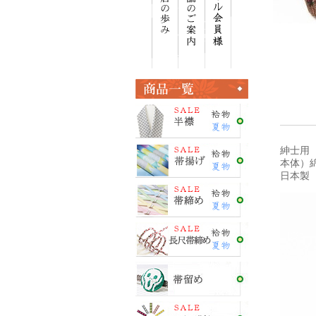
紳士用
本体）綿
日本製 ＜