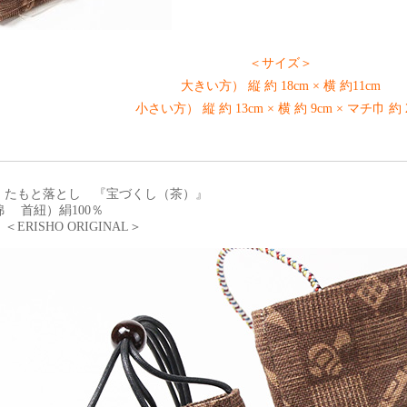
＜サイズ＞
大きい方） 縦 約 18cm × 横 約11cm
小さい方） 縦 約 13cm × 横 約 9cm × マチ巾 約 
 たもと落とし 『宝づくし（茶）』
 首紐）絹100％
ERISHO ORIGINAL＞