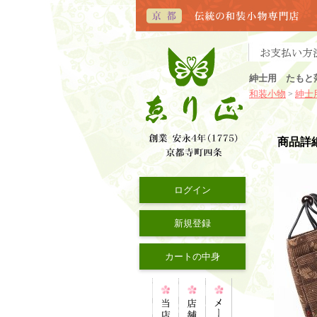
紳士用 たもと
和装小物
紳士
>
商品詳
ログイン
新規登録
カートの中身