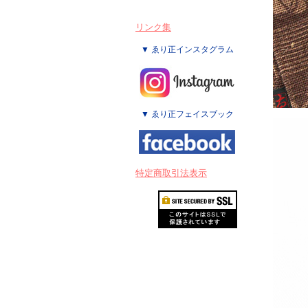
リンク集
▼ ゑり正インスタグラム
▼ ゑり正フェイスブック
特定商取引法表示