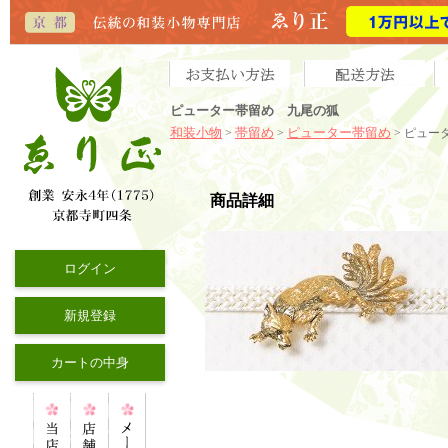
ピューター帯留め 九尾の狐
和装小物
帯留め
ピューター帯留め
>
>
> ピュー
商品詳細
ログイン
新規登録
カートの中身