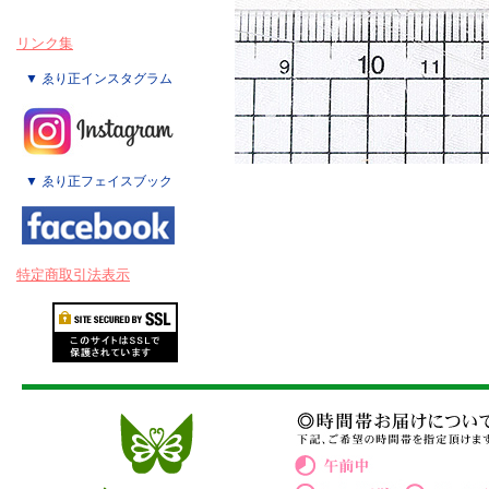
リンク集
▼ ゑり正インスタグラム
▼ ゑり正フェイスブック
特定商取引法表示