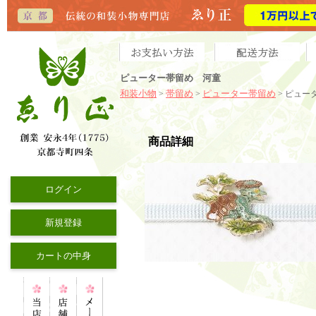
ピューター帯留め 河童
和装小物
帯留め
ピューター帯留め
>
>
> ピュー
商品詳細
ログイン
新規登録
カートの中身