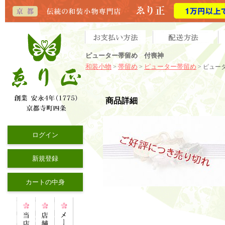
ピューター帯留め 付喪神
和装小物
帯留め
ピューター帯留め
>
>
> ピュー
商品詳細
ログイン
新規登録
カートの中身