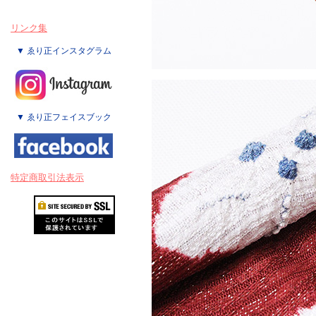
リンク集
▼ ゑり正インスタグラム
▼ ゑり正フェイスブック
特定商取引法表示