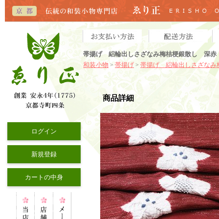
帯揚げ 絽輪出しさざなみ梅桔梗銀散し 深赤（
和装小物
帯揚げ
帯揚げ 絽輪出しさざなみ
>
>
商品詳細
ログイン
新規登録
カートの中身