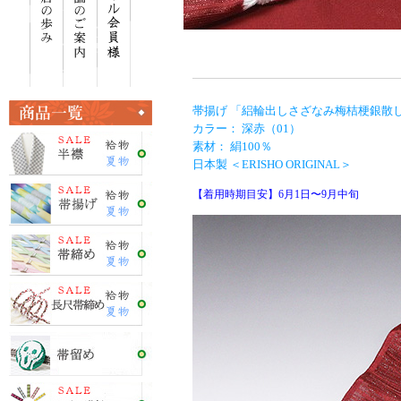
帯揚げ 「絽輪出しさざなみ梅桔梗銀散
カラー： 深赤（01）
素材： 絹100％
日本製 ＜ERISHO ORIGINAL＞
【着用時期目安】6月1日〜9月中旬