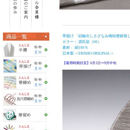
帯揚げ 「絽輪出しさざなみ梅桔梗銀散
カラー： 源氏鼠（06）
素材： 絹100％
日本製 ＜ERISHO ORIGINAL＞
【着用時期目安】6月1日〜9月中旬