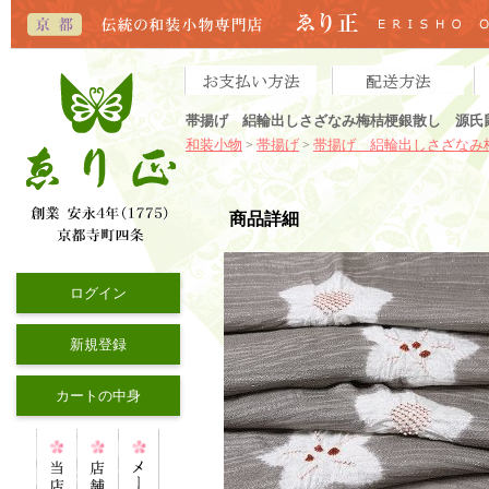
帯揚げ 絽輪出しさざなみ梅桔梗銀散し 源氏鼠
和装小物
帯揚げ
帯揚げ 絽輪出しさざなみ
>
>
商品詳細
ログイン
新規登録
カートの中身