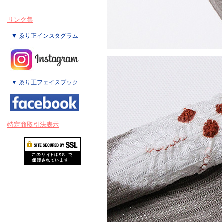
リンク集
▼ ゑり正インスタグラム
▼ ゑり正フェイスブック
特定商取引法表示