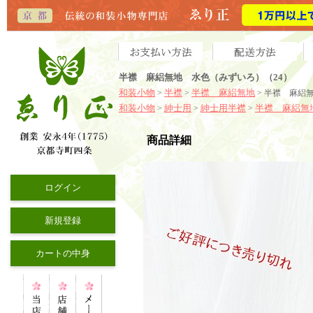
半襟 麻絽無地 水色（みずいろ）（24）
和装小物
半襟
半襟 麻絽無地
>
>
> 半襟 麻絽
和装小物
紳士用
紳士用半襟
半襟 麻絽無
>
>
>
商品詳細
ログイン
新規登録
カートの中身