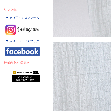
リンク集
▼ ゑり正インスタグラム
▼ ゑり正フェイスブック
特定商取引法表示