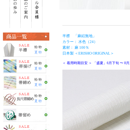
半襟 「麻絽無地」
カラー： 水色（24）
素材： 麻 100％
日本製 ＜ERISHO ORIGINAL＞
＜ 着用時期目安 ＞ 「盛夏」6月下旬 〜 8