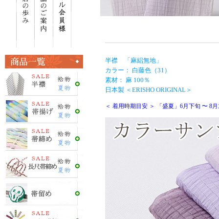
半襟 「麻絽無地」
カラー： 白藤色（31）
素材： 麻 100％
日本製 ＜ERISHO ORIGINAL＞
＜ 着用時期目安 ＞ 「盛夏」6月下旬 〜 8