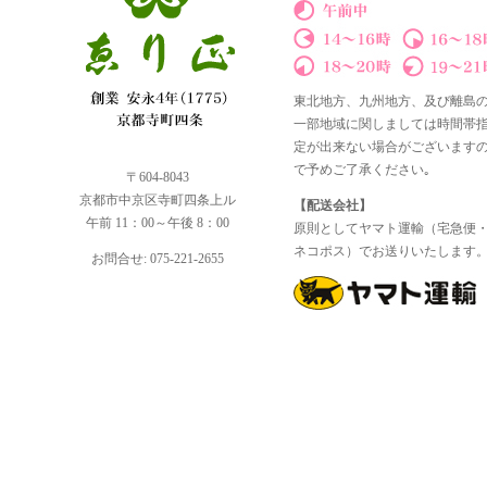
東北地方、九州地方、及び離島
一部地域に関しましては時間帯
定が出来ない場合がございます
で予めご了承ください｡
〒604-8043
京都市中京区寺町四条上ル
【配送会社】
午前 11：00～午後 8：00
原則としてヤマト運輸（宅急便
ネコポス）でお送りいたします
お問合せ: 075-221-2655