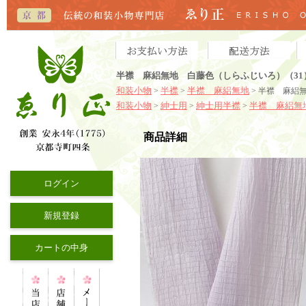
半襟 麻絽無地 白藤色（しらふじいろ）（31
和装小物
半襟
半襟 麻絽無地
>
>
> 半襟 麻絽
和装小物
紳士用
紳士用半襟
半襟 麻絽無
>
>
>
商品詳細
ログイン
新規登録
カートの中身