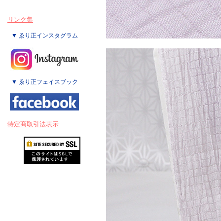
リンク集
▼ ゑり正インスタグラム
▼ ゑり正フェイスブック
特定商取引法表示