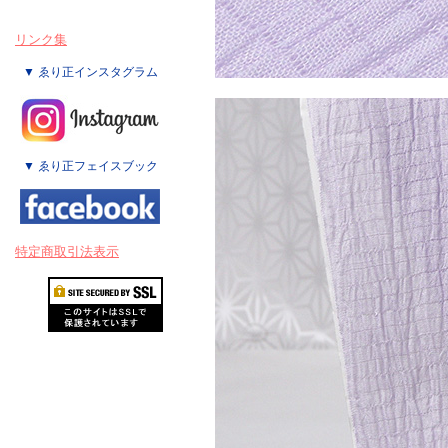
リンク集
▼ ゑり正インスタグラム
▼ ゑり正フェイスブック
特定商取引法表示