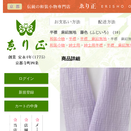
半襟 麻絽無地 藤色（ふじいろ）（10）
和装小物
半襟
半襟 麻絽無地
>
>
> 半襟 麻絽
和装小物
紳士用
紳士用半襟
半襟 麻絽無
>
>
>
商品詳細
ログイン
新規登録
カートの中身