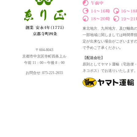
東北地方、九州地方、及び離島
一部地域に関しましては時間帯
定が出来ない場合がございます
で予めご了承ください｡
〒604-8043
京都市中京区寺町四条上ル
【配送会社】
午前 11：00～午後 8：00
原則としてヤマト運輸（宅急便
ネコポス）でお送りいたします
お問合せ: 075-221-2655