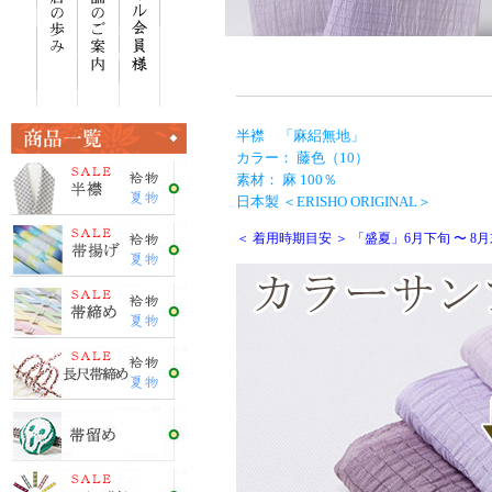
半襟 「麻絽無地」
カラー： 藤色（10）
素材： 麻 100％
日本製 ＜ERISHO ORIGINAL＞
＜ 着用時期目安 ＞ 「盛夏」6月下旬 〜 8