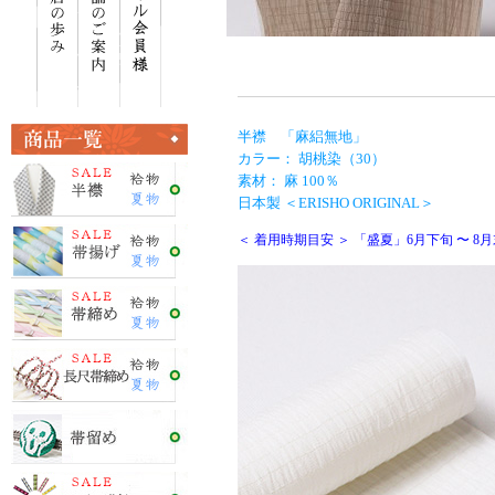
半襟 「麻絽無地」
カラー： 胡桃染（30）
素材： 麻 100％
日本製 ＜ERISHO ORIGINAL＞
＜ 着用時期目安 ＞ 「盛夏」6月下旬 〜 8