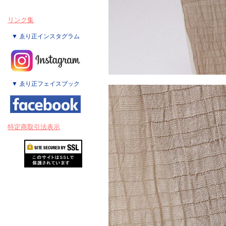
リンク集
▼ ゑり正インスタグラム
▼ ゑり正フェイスブック
特定商取引法表示