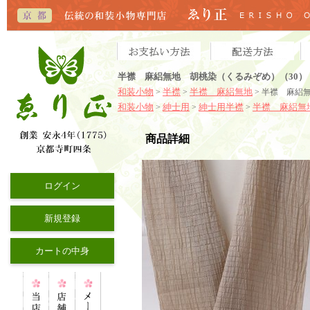
半襟 麻絽無地 胡桃染（くるみぞめ）（30）
和装小物
半襟
半襟 麻絽無地
>
>
> 半襟 麻絽
和装小物
紳士用
紳士用半襟
半襟 麻絽無
>
>
>
商品詳細
ログイン
新規登録
カートの中身