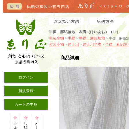
半襟 麻絽無地 灰青（はいあお）（29）
和装小物
半襟
半襟 麻絽無地
>
>
> 半襟 麻絽
和装小物
紳士用
紳士用半襟
半襟 麻絽無
>
>
>
商品詳細
ログイン
新規登録
カートの中身