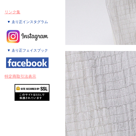
リンク集
▼ ゑり正インスタグラム
▼ ゑり正フェイスブック
特定商取引法表示