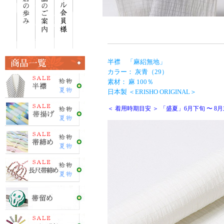
半襟 「麻絽無地」
カラー： 灰青（29）
素材： 麻 100％
日本製 ＜ERISHO ORIGINAL＞
＜ 着用時期目安 ＞ 「盛夏」6月下旬 〜 8