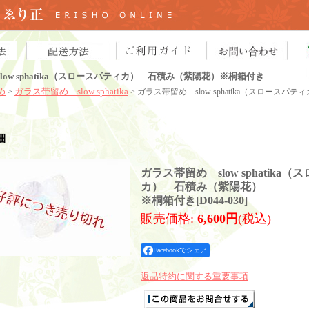
low sphatika（スロースパティカ） 石積み（紫陽花）※桐箱付き
め
ガラス帯留め slow sphatika
>
> ガラス帯留め slow sphatika（スロー
細
ガラス帯留め slow sphatika
カ） 石積み（紫陽花）
※桐箱付き
[
D044-030
]
販売価格
:
6,600円
(税込)
Facebookでシェア
返品特約に関する重要事項