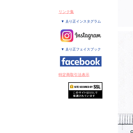
リンク集
▼ ゑり正インスタグラム
▼ ゑり正フェイスブック
特定商取引法表示