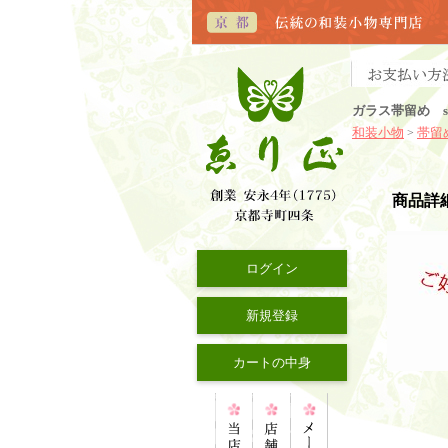
ガラス帯留め s
和装小物
帯留
>
商品詳
ログイン
新規登録
カートの中身