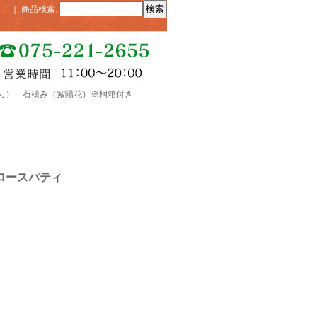
｜
商品検索
:
スパティカ） 石積み（紫陽花）※桐箱付き
（スロースパティ