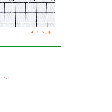
ださい
い