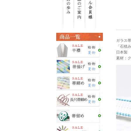
ガラス帯留め
「石積
日本製
素材：