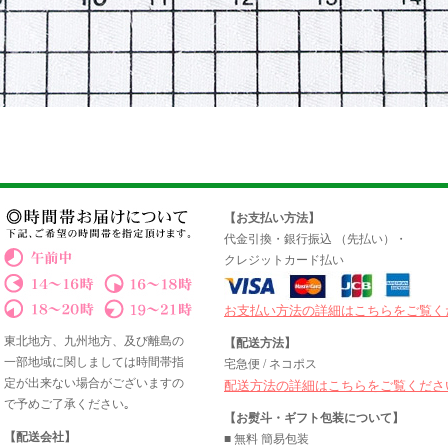
【お支払い方法】
代金引換・銀行振込 （先払い）・
クレジットカード払い
お支払い方法の詳細はこちらをご覧く
東北地方、九州地方、及び離島の
【配送方法】
一部地域に関しましては時間帯指
宅急便 / ネコポス
定が出来ない場合がございますの
配送方法の詳細はこちらをご覧くださ
で予めご了承ください｡
【お熨斗・ギフト包装について】
【配送会社】
■ 無料 簡易包装