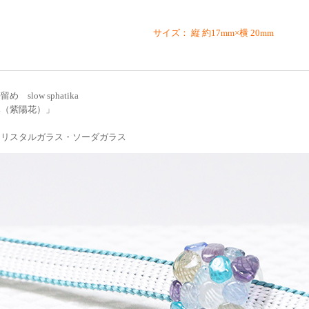
サイズ： 縦 約17mm×横 20mm
 slow sphatika
み（紫陽花）」
クリスタルガラス・ソーダガラス