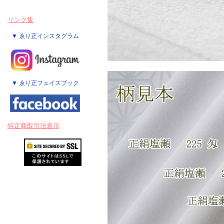
リンク集
▼ ゑり正インスタグラム
▼ ゑり正フェイスブック
特定商取引法表示