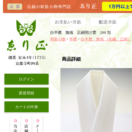
白半襟 無地 正絹明け雲 200 匁
和装小物
半襟
白半襟・無地 （化繊・正絹）
>
>
商品詳細
ログイン
新規登録
カートの中身