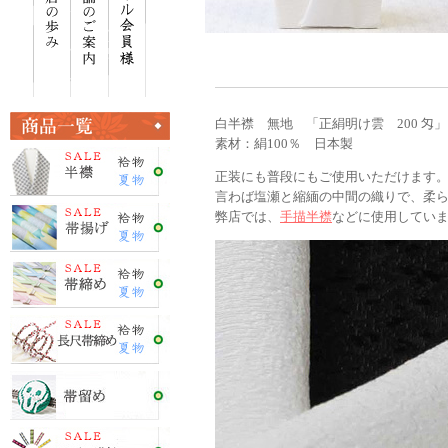
白半襟 無地 「正絹明け雲 200 匁」
素材：絹100％ 日本製
正装にも普段にもご使用いただけます
言わば塩瀬と縮緬の中間の織りで、柔
弊店では、
手描半襟
などに使用していま