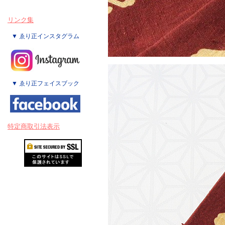
リンク集
▼ ゑり正インスタグラム
▼ ゑり正フェイスブック
特定商取引法表示