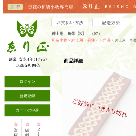
紳士用 角帯【B】 （07）
和装小物
紳士用（男性）
角帯
>
>
>
紳士用 角帯
商品詳細
ログイン
新規登録
カートの中身