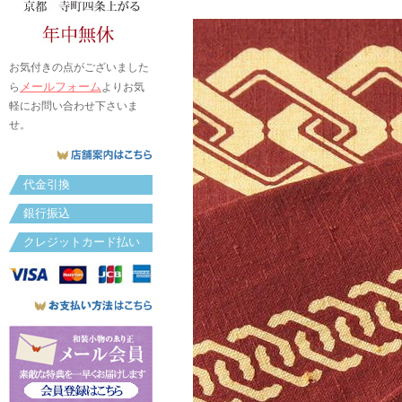
お気付きの点がございました
メールフォーム
ら
よりお気
軽にお問い合わせ下さいま
せ。
代金引換
銀行振込
クレジットカード払い