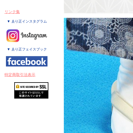
リンク集
▼ ゑり正インスタグラム
▼ ゑり正フェイスブック
特定商取引法表示