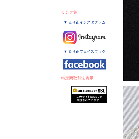
リンク集
▼ ゑり正インスタグラム
▼ ゑり正フェイスブック
特定商取引法表示