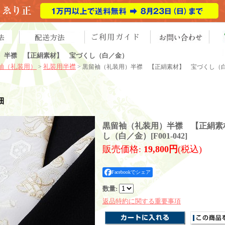
）半襟 【正絹素材】 宝づくし（白／金）
袖（礼装用）
礼装用半襟
>
> 黒留袖（礼装用）半襟 【正絹素材】 宝づくし（
細
黒留袖（礼装用）半襟 【正絹素
し（白／金）
[
F001-042
]
販売価格
:
19,800円
(税込)
Facebookでシェア
数量
:
返品特約に関する重要事項