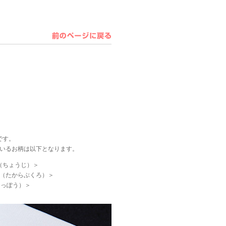
です。
いるお柄は以下となります。
（ちょうじ）＞
（たからぶくろ）＞
しっぽう）＞