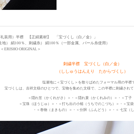
（礼装用）半襟 【正絹素材】 「宝づくし（白／金）」
 生地） 絹100％、刺繍糸） 絹100％（一部金属、パール糸使用）
ERISHO ORIGINAL＞
刺繍半襟 宝づくし（白／金）
（ししゅうはんえり たからづくし）
塩瀬地に＜宝づくし＞を散りばめたフォーマル用の半襟
宝づくしは、吉祥文様のひとつで、宝物を集めた文様で、この半襟に刺繍されて
＜隠れ笠（かくれがさ）＞・＜隠れ蓑（かくれみの）＞・＜丁子
＜宝珠（ほうじゅ）＞・＜打ち出の小槌（うちでのこづち）＞・＜宝袋
・＜巻物（まきもの）＞・＜分胴（ふんどう）＞・＜ 七宝（