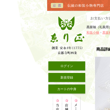
黒留袖（礼装用
和装小物
黒留
>
商品詳
ログイン
新規登録
カートの中身