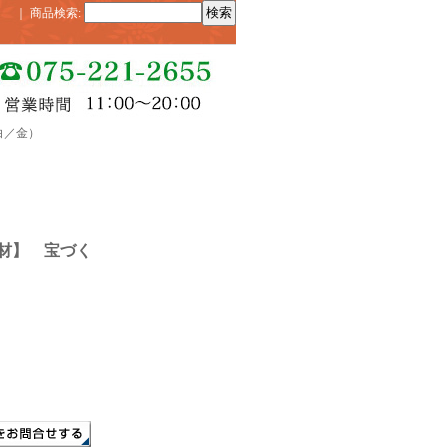
｜
商品検索
:
白／金）
材】 宝づく