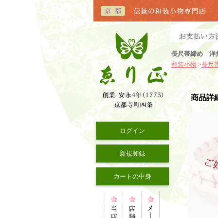
長尺帯締め 洋
和装小物
長尺
>
商品詳
ログイン
新規登録
カートの中身