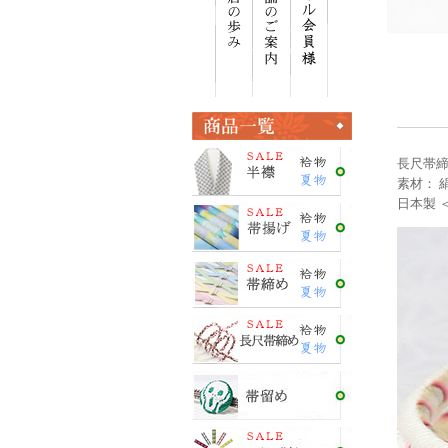
長尺帯締
素材： 
日本製 ＜E