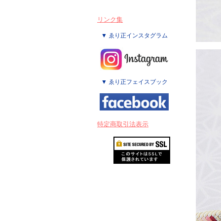
リンク集
▼ ゑり正インスタグラム
▼ ゑり正フェイスブック
特定商取引法表示