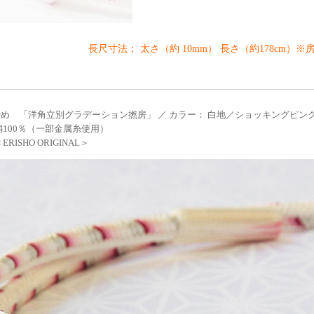
長尺寸法： 太さ（約 10mm） 長さ（約178cm）※
め 「洋角立別グラデーション撚房」 ／ カラー： 白地／ショッキングピンク
絹100％（一部金属糸使用）
RISHO ORIGINAL＞