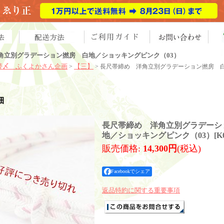
角立別グラデーション撚房 白地／ショッキングピンク（03）
帯〆 ふくよかさん企画
【三】
>
> 長尺帯締め 洋角立別グラデーション撚房 
細
長尺帯締め 洋角立別グラデーシ
地／ショッキングピンク（03）
[
K
販売価格
:
14,300円
(税込)
Facebookでシェア
返品特約に関する重要事項