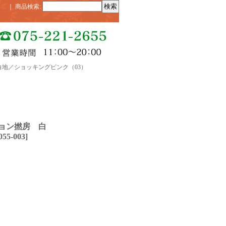
｜
商品検索
:
白地／ショッキングピンク（03）
ョン撚房 白
055-003
]