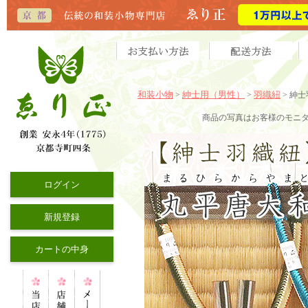
和装小物
紳士用（男性）
羽織紐
>
>
> 紳
商品の写真はお客様のモニ
ログイン
新規登録
カートの中身