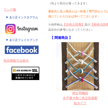
（何より気分が違ってきます）
リンク集
量販店に並ぶ商品とは一味違う専門店ならで
感じていただければ幸いでございます。
▼ ゑり正インスタグラム
【洋色大辞典】
【和色大辞
※色呼称は
及び
品定めの参考になさってください。
【 関連商品 】
▼ ゑり正フェイスブック
特定商取引法表示
紳士羽織紐
丸平唐大和二色立別昼夜
短タイプ