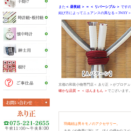
また
＜ 昼夜紐 ＞ ＝ ＜ リバーシブル ＞
ですの
結び方によってニュアンスの異なる＜3WAY
京都の和装小物専門店＜ ゑり正 ＞がプロデ
確かな品質 ＝ ＜ ほんまもん ＞
でございます
羽織紐は男キモノのアクセサリー。
キモノや角帯に対して、ほんの僅かなスペ