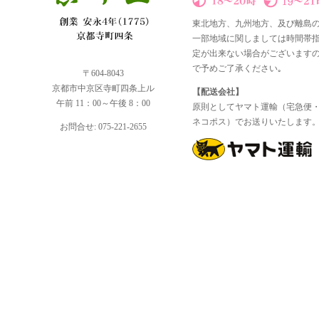
東北地方、九州地方、及び離島
一部地域に関しましては時間帯
定が出来ない場合がございます
で予めご了承ください｡
〒604-8043
京都市中京区寺町四条上ル
【配送会社】
午前 11：00～午後 8：00
原則としてヤマト運輸（宅急便
ネコポス）でお送りいたします
お問合せ: 075-221-2655