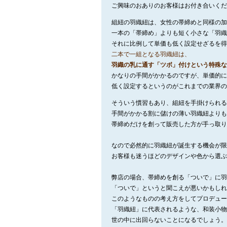
ご興味のおありのお客様はお付き合いくだ
組紐の羽織紐は、女性の帯締めと同様の加
一本の「帯締め」よりも短く小さな「羽織
それに比例して単価も低く設定せざるを得
二本で一組となる羽織紐は、
羽織の乳に通す「ツボ」付けという特殊な
かなりの手間がかかるのですが、単価的に
低く設定するというのがこれまでの業界の
そういう慣習もあり、組紐を手掛けられる
手間がかかる割に儲けの薄い羽織紐よりも
帯締めだけを創って販売した方が手っ取り
なので必然的に羽織紐が誕生する機会が限
お客様も迷うほどのデザインや色から選ぶ
弊店の場合、帯締めを創る「ついで」に羽
「ついで」というと聞こえが悪いかもしれ
このようなものの考え方をしてプロデュー
「羽織紐」に代表されるような、和装小物
世の中に出回らないことになるでしょう。