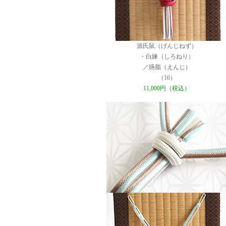
源氏鼠（げんじねず）
・白練（しろねり）
／臙脂（えんじ）
（16）
11,000円（税込）