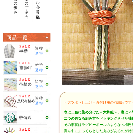
＜大ツボ＞仕上げ＝直付け用の羽織紐です
表に二色に染め分けた＜大和組＞、裏に＜
二つの異なる組み方をドッキングさせた独
その形状はラグビーボールのような＜楕円
真ん中にふっくらとした丸みがあるのが特