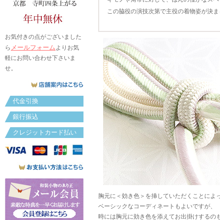
この脇役の演技次第で主役の着物姿が決ま
お気付きの点がございました
メールフォーム
ら
よりお気
軽にお問い合わせ下さいま
せ。
代金引換
銀行振込
クレジットカード払い
胸元に＜効き色＞を挿していただくことによ
ベーシックなコーディネートもよいですが、
時には胸元に効き色を添えてお出掛けするの