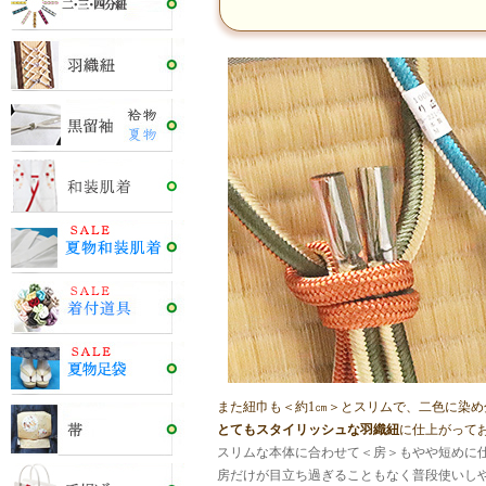
また紐巾も＜約1㎝＞とスリムで、二色に染
とてもスタイリッシュな羽織紐
に仕上がって
スリムな本体に合わせて＜房＞もやや短めに
房だけが目立ち過ぎることもなく普段使いし