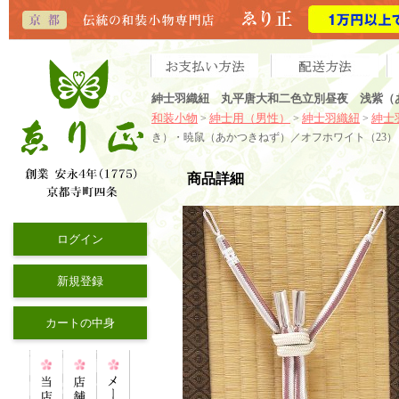
紳士羽織紐 丸平唐大和二色立別昼夜 浅紫（
和装小物
紳士用（男性）
紳士羽織紐
紳士
>
>
>
き）・暁鼠（あかつきねず）／オフホワイト（23）
商品詳細
ログイン
新規登録
カートの中身