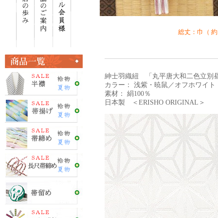
総丈：巾（ 約 1
紳士羽織紐 「丸平唐大和二色立別昼
カラー： 浅紫・暁鼠／オフホワイト
素材： 絹100％
日本製 ＜ERISHO ORIGINAL＞