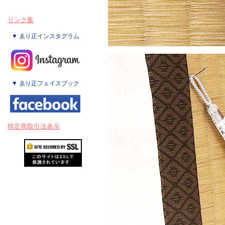
リンク集
▼ ゑり正インスタグラム
▼ ゑり正フェイスブック
特定商取引法表示