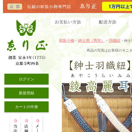
和装小物
紳士用（男性）
羽織紐
>
>
> 紳
商品の写真はお客様のモニ
ログイン
新規登録
カートの中身