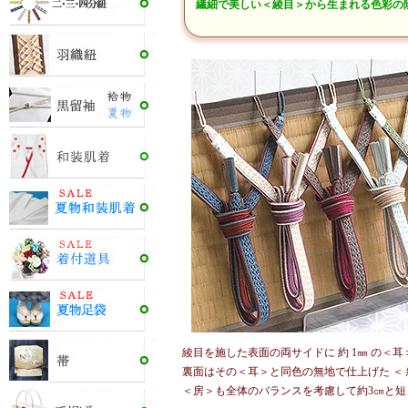
繊細で美しい＜綾目＞から生まれる色彩の
綾目を施した表面の両サイドに 約 1㎜ の＜
裏面はその＜耳＞と同色の無地で仕上げた ＜ 
＜房＞も全体のバランスを考慮して約3㎝と