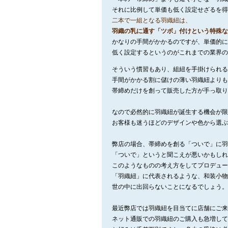
それに比例して単価も低く設定せざるを得
二本で一組となる羽織紐は、
羽織の乳に通す「ツボ」付けという特殊な
かなりの手間がかかるのですが、単価的に
低く設定するというのがこれまでの業界の
そういう慣習もあり、組紐を手掛けられる
手間がかかる割に儲けの薄い羽織紐よりも
帯締めだけを創って販売した方が手っ取り
なので必然的に羽織紐が誕生する機会が限
お客様も迷うほどのデザインや色から選ぶ
弊店の場合、帯締めを創る「ついで」に羽
「ついで」というと聞こえが悪いかもしれ
このようなものの考え方をしてプロデュー
「羽織紐」に代表されるような、和装小物
世の中に出回らないことになるでしょう。
最近弊店では羽織紐を目当てに店舗にご来
ネット通販での羽織紐のご購入も急増して