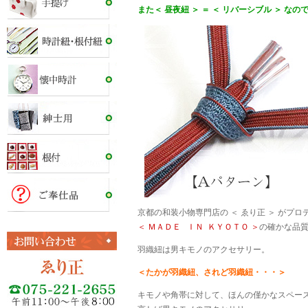
また＜ 昼夜紐 ＞ ＝ ＜ リバーシブル ＞ な
京都の和装小物専門店の ＜ ゑり正 ＞ がプ
＜ ＭＡＤＥ ＩＮ ＫＹＯＴＯ ＞
の確かな品質
羽織紐は男キモノのアクセサリー。
＜たかが羽織紐、されど羽織紐・・・＞
キモノや角帯に対して、ほんの僅かなスペー