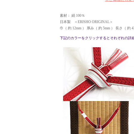
素材： 絹 100％
日本製 ＜ERISHO ORIGINAL＞
巾（ 約 12mm ） 厚み（ 約 5mm ） 長さ（ 約 4
下記のカラーをクリックするとそれぞれの詳