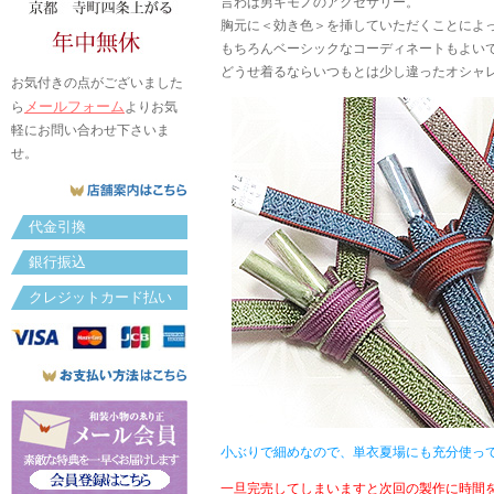
言わば男キモノのアクセサリー。
胸元に＜効き色＞を挿していただくことによ
もちろんベーシックなコーディネートもよい
どうせ着るならいつもとは少し違ったオシャ
お気付きの点がございました
メールフォーム
ら
よりお気
軽にお問い合わせ下さいま
せ。
代金引換
銀行振込
クレジットカード払い
小ぶりで細めなので、単衣夏場にも充分使っ
一旦完売してしまいますと次回の製作に時間