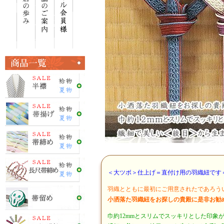
＜大ツボ＞仕上げ＝直付け用の羽織紐です
羽織とともに最初にご用意されたであろう
小洒落た羽織紐をお探しの貴殿に是非お勧
巾約12mmとスリムでスッキリとした印象