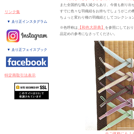
また全国的な職人減少もあり、今後も創り出
すでに色々な羽織紐をお持ちでしょうがこの
リンク集
ちょっと変わり種の羽織紐としてコレクショ
▼ ゑり正インスタグラム
【和色大辞典】
※色呼称は
を参照にしており
品定めの参考になさってください。
▼ ゑり正フェイスブック
特定商取引法表示
※ご体格にもよ