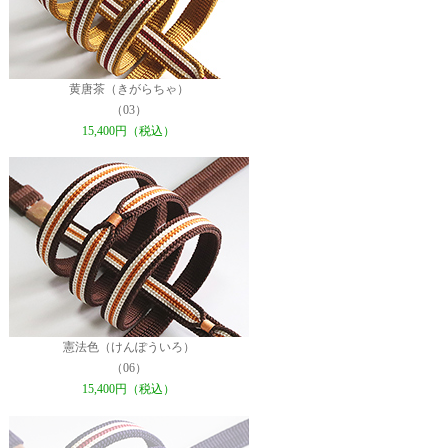
黄唐茶（きがらちゃ）
（03）
15,400円（税込）
憲法色（けんぽういろ）
（06）
15,400円（税込）