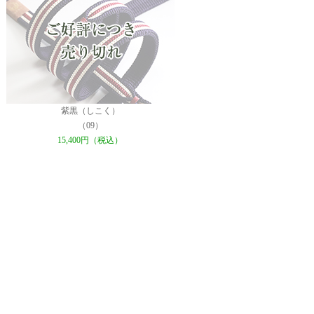
紫黒（しこく）
（09）
15,400円（税込）