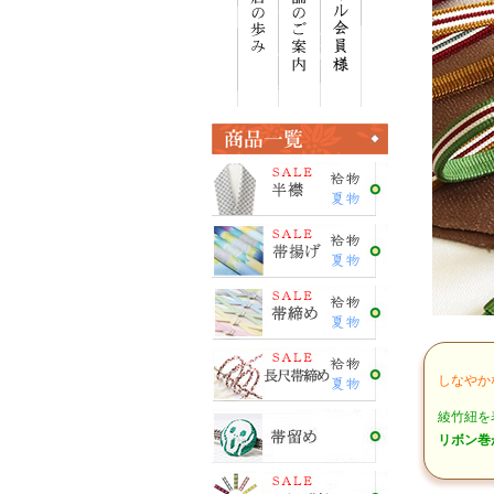
しなやか
綾竹紐を
リボン巻