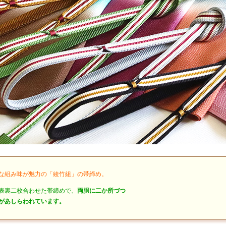
な組み味が魅力の「綾竹組」の帯締め。
表裏二枚合わせた帯締めで、
両胴に二か所づつ
があしらわれています。