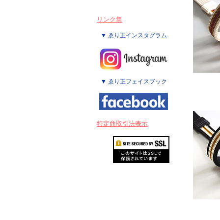
リンク集
▼ ゑり正インスタグラム
▼ ゑり正フェイスブック
特定商取引法表示