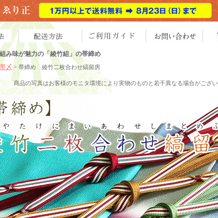
組み味が魅力の「綾竹組」の帯締め
帯〆
> 帯締め
綾竹二枚合わせ縞留房
商品の写真
はお客様のモニタ環境により実物のものと若干異なる場合がござい