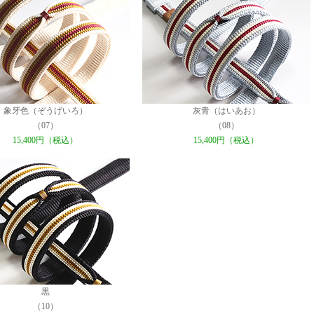
象牙色（ぞうげいろ）
灰青（はいあお）
（07）
（08）
15,400円（税込）
15,400円（税込）
黒
（10）