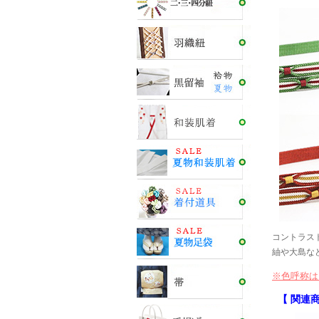
コントラス
紬や大島な
※色呼称は
【 関連商