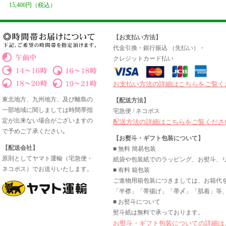
15,400円（税込）
【お支払い方法】
代金引換・銀行振込 （先払い）・
クレジットカード払い
お支払い方法の詳細はこちらをご覧く
東北地方、九州地方、及び離島の
【配送方法】
一部地域に関しましては時間帯指
宅急便 / ネコポス
定が出来ない場合がございますの
配送方法の詳細はこちらをご覧くださ
で予めご了承ください｡
【お熨斗・ギフト包装について】
【配送会社】
■ 無料 簡易包装
原則としてヤマト運輸（宅急便・
紙袋や包装紙でのラッピング、お熨斗、
ネコポス）でお送りいたします。
■ 有料 箱包装
ご進物用箱包装につきましては、お箱代
「半襟」「帯揚げ」「帯〆」「肌着」等、
■ お熨斗について
熨斗紙は無料で承っております。
お熨斗・ギフト包装についての詳細は