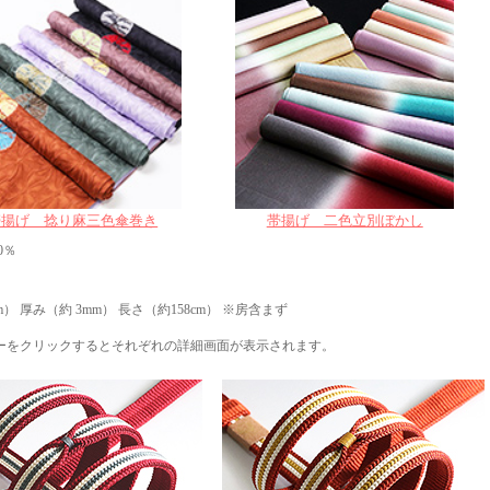
帯揚げ 捻り麻三色傘巻き
帯揚げ 二色立別ぼかし
0％
m） 厚み（約 3mm） 長さ（約158cm） ※房含まず
ーをクリックするとそれぞれの詳細画面が表示されます。