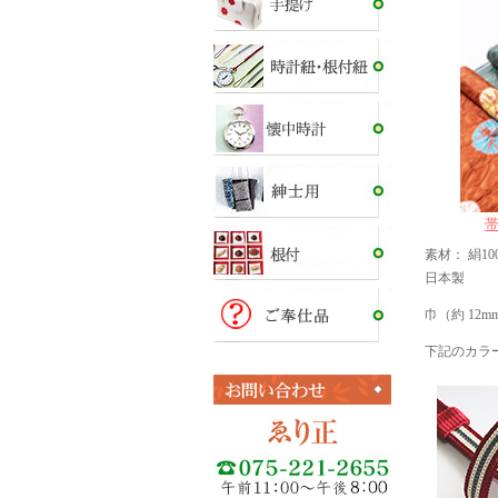
素材： 絹10
日本製
巾（約 12m
下記のカラ